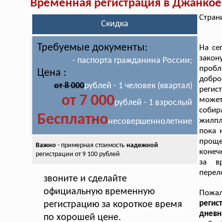
Временная регистрация в Джанкое
Стран
Скидка
Требуемые документы:
На се
закон
- паспорта гражданина России;
проб
Цена :
добр
от 8 000
рублей - 1 человек (квартал)
регис
от 7 000
может
рублей - 1 взрослый
собир
Бесплатно
жилпл
несовершеннолетние
пока 
проще
Важно
- примерная стоимость
надежной
конеч
регистрации от 9 100 рублей
за в
перел
звоните и сделайте
официальную временную
Пожал
регис
регистрацию за короткое время
днев
по хорошей цене.