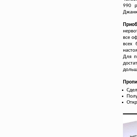
990 р
Джанк
Прио
нерво
все о
всех 
насто
Для п
доста
дольш
Пропи
Сдел
Полу
Отк