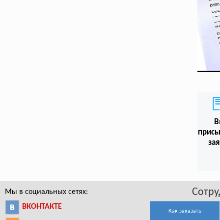
В
присы
зая
Сотру
Мы в социальных сетях:
ВКОНТАКТЕ
Как заказать