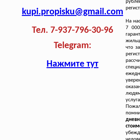
рубле
регис
kupi.propisku@gmail.com
На на
7 000
Тел. 7-937-796-30-96
гаран
жильц
Telegram:
что з
регис
рассч
Нажмите тут
специ
ежедн
увер
оказа
людям
услуг
Пожал
помн
дневн
стоим
убежд
челов