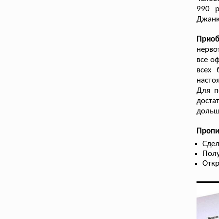
990 р
Джанк
Прио
нерво
все о
всех 
насто
Для п
доста
дольш
Пропи
Сдел
Полу
Отк