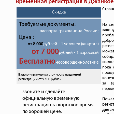
Временная регистрация в Джанкое
Стран
Скидка
Требуемые документы:
На се
закон
- паспорта гражданина России;
проб
Цена :
добр
от 8 000
рублей - 1 человек (квартал)
регис
от 7 000
может
рублей - 1 взрослый
собир
Бесплатно
жилпл
несовершеннолетние
пока 
проще
Важно
- примерная стоимость
надежной
конеч
регистрации от 9 100 рублей
за в
перел
звоните и сделайте
официальную временную
Пожал
регис
регистрацию за короткое время
днев
по хорошей цене.