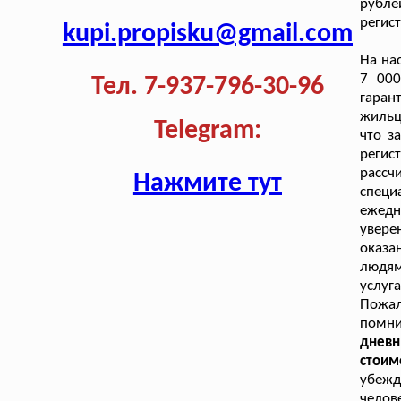
рубле
регис
kupi.propisku@gmail.com
На на
7 000
Тел. 7-937-796-30-96
гаран
жильц
Telegram:
что з
регис
рассч
Нажмите тут
специ
ежедн
увер
оказа
людям
услуг
Пожал
помн
дневн
стоим
убежд
челов