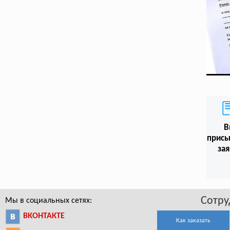
В
присы
зая
Сотру
Мы в социальных сетях:
ВКОНТАКТЕ
Как заказать